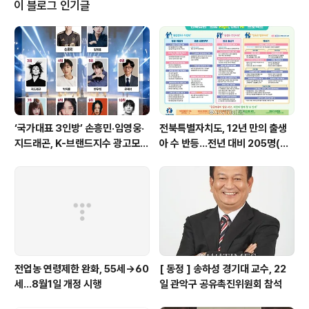
운영되는 생애주기별 인문 프로그램이다. 불암도서관은 지
이 블로그 인기글
난해 사업 수행 기관 중, 전문가 현장 모니터링, 이행실적,
결과보고서 등을 종합 심사한 결과 상위 20% 이내로 평
가, 연속 지원기관에 선정되었다. 올해 불암도서관의 ‘길 위
의 인문학’ 프로그램은‘문학 속에 과학이 쏘옥!’을 주제로
약 3개월간 문학과 과학을 ..
‘국가대표 3인방’ 손흥민·임영웅·
전북특별자치도, 12년 만의 출생
지드래곤, K-브랜드지수 광고모델
아 수 반등…전년 대비 205명(+
부문 최상위권 경쟁
3.06%) 늘어나
전업농 연령제한 완화, 55세→60
[ 동정 ] 송하성 경기대 교수, 22
세…8월1일 개정 시행
일 관악구 공유촉진위원회 참석