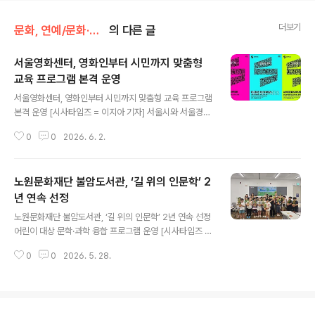
더보기
문화, 연예/문화·일반연애
의 다른 글
서울영화센터, 영화인부터 시민까지 맞춤형
교육 프로그램 본격 운영
글 내용
서울영화센터, 영화인부터 시민까지 맞춤형 교육 프로그램
본격 운영 [시사타임즈 = 이지아 기자] 서울시와 서울경제
진흥원(SBA, 대표이사 김현우)은 서울 영화산업의 새로운
0
0
2026. 6. 2.
중심, 서울영화센터에서 영화인과 서울시민을 위한 다양한
맞춤형 교육 프로그램을 본격 운영한다고 밝혔다. 빠르게
변화하는 영화·영상 제작 환경에 능동적으로 대응하고 영
노원문화재단 불암도서관, ‘길 위의 인문학’ 2
화 창작의 저변을 확대하기 위해 현업 영화인들에게 새로
운 영감을 불어넣어 줄 영화인 전문 교육 프로그램 ‘프로페
년 연속 선정
글 내용
셔널 트랙(Professional Track)’부터 영화업계로 진출
노원문화재단 불암도서관, ‘길 위의 인문학’ 2년 연속 선정
을 희망하는 예비 영화인을 위한 창작 역량 강화 교육 프로
어린이 대상 문학·과학 융합 프로그램 운영 [시사타임즈 =
그램 ’크리에이터 트랙(Creator Track)’, 영화 애호가를
이미경 기자] 노원문화재단(이사장 강원재) 불암도서관이
위한 시민 참여형 교육 프로그램 ‘시네필 트랙(Cinephile
0
0
2026. 5. 28.
문화체육관광부가 주최하고 한국문화예술교육진흥원이 주
Tra..
관하는 ‘길 위의 인문학’ 공모사업에 2년 연속 지원기관으
로 선정됐다. ‘길 위의 인문학’은 공공도서관과 사회문화시
설을 기반으로, 일상 가까이에서 인문학을 접할 수 있도록