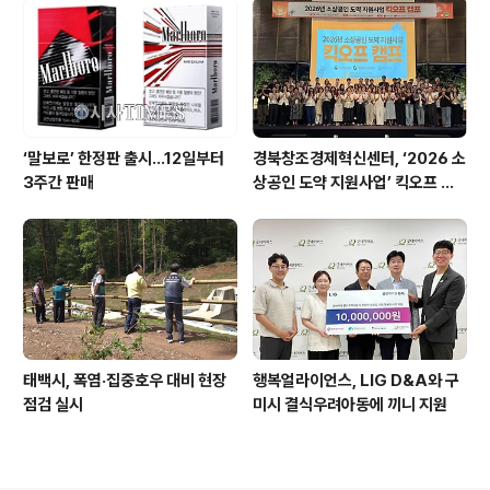
‘말보로’ 한정판 출시…12일부터
경북창조경제혁신센터, ‘2026 소
3주간 판매
상공인 도약 지원사업’ 킥오프 캠
프 성료
태백시, 폭염·집중호우 대비 현장
행복얼라이언스, LIG D&A와 구
점검 실시
미시 결식우려아동에 끼니 지원