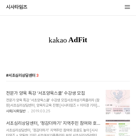
시사타임즈
서초심리상담센터
3
전문가 양육 특강 ‘서초양육스쿨’ 수강생 모집
전문가 양육 특강 ‘서초양육스쿨’ 수강생 모집서초여성가족플라자 (잠
원)서초심리상담센터, 양육자교육 진행 [시사타임즈 = 이미경 기자]
서초여성가족플라자(대표 박현경)의 (잠원)서초심리상담센터에서는
사회/사회일반
2019.03.25
2018년 발달단계별 양육자교육 특강에 이어, 2019년 상반기 전문가
특강 ‘서초양육스쿨’ 수강생을 모집한다. ▲사진제공=서초여성가족플
서초심리상담센터, ‘정감더하기’ 지역주민 참여와 호
라자. ⒞시사타임즈 ‘서초양육스쿨’은 부모뿐만 아니라 자녀 양육 참
응도 높아
서초심리상담센터, ‘정감더하기’ 지역주민 참여와 호응도 높아 [시사
여자까지 범위를 확대하여 보다 전문성 있는 양육 맞춤형 특강이다. 4
타임즈 = 양동현 기자] 서초여성가족플라자 부설 서초심리상담센터