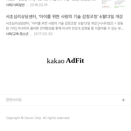
월25일을 시작으로 6월까지 총 3개월 간 3차시로 진행되며 주민들
(대표 박현경)는 “미국의 심리학자 다니엘 골먼은 인생에서의 성공은
사회/사회일반
2018.02.19
의 접근성을 높이기 위해 반포3동주민센터 대강당과 내곡열린문화센
지능지수보다 감성지수에 더 큰 영향을 받는다”며 감성교육의 중요성
터 대강당(신분당선 청계산입구역)에서 개최될 예정이다. 전문가 양육
을 강조했다. ▲사진제공 = 서초여성가족플라자 (c)시사타임즈 이와
특강으로 ▲공감 및 이타성 발달을 통한 유아 인성..
서초심리상담센터, ‘아이를 위한 사랑의 기술 감정코칭’ 6월13일 개강
관련해 서초심리상담센터는 “최근 부모들의 높은 교육열로 아이들의
서초심리상담센터, ‘아이를 위한 사랑의 기술 감정코칭’ 6월13일 개강 [시사타임즈 = 양동
학습지능은 점점 높아지나 감성지수는 떨어지고 있는 추세이다”면서
현 기자] 자녀와의 올바른 관계형성을 통해 자녀의 인성과 감정을 잘 이끌어줄 수 있는 부모
“성인과 아동을 대상으로 감정을 표현해보는 시간을 갖기 위한 다양한
가 될 수 있도록 도와주는 양육코칭교육 ‘아이를 위한 사랑의 기술 감정코칭’ 교육이 내달 13
사회/교육·청소년
2017.05.30
콘텐츠를 준비했다”고 전했다. 서초심리상담센터의 정감더하기 프로
일 시작한다. 서초여성가족플라자 부설 서초심리상담센터(내곡느티나무쉼터 2층)는 ‘아이
그램은 성인과 아동의 감성지수를 높이기 위해 ▲편안한 마음으로 손
를 위한 사랑의 기술 감정코칭’을 6월13일부터 매주 화요일 오전 10시, 총 4회에 걸쳐 실시
을 움직이게 하는 아동 클레이 ▲차분한 마음으로 한땀한땀 프..
한다고 밝혔다. 이번 교육은 감정코칭의 5단계를 주제로, 감정코칭의 개념이해, 필요성과 효
과성, 감정 모니터링하기, 스트레스 관리 및 자기 조율, 자녀와 부모유형 이해, 자녀의 감정을
듣고 공감하며 대화하는 방법, 문제해결을 위한 실습 등으로 진행된다. 서초여..
관련사이트
Copyright © Daum Corp. All rights reserved.