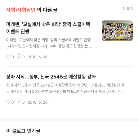
더보기
사회/사회일반
의 다른 글
미래엔, ‘교실에서 찾은 희망’ 깜짝 스쿨어택
이벤트 진행
글 내용
미래엔, ‘교실에서 찾은 희망’ 깜짝 스쿨어택 이벤트 진행
[시사타임즈 = 김혜경 기자] ㈜미래엔(대표 김영진)는 지
난 25일 ‘2018 교실에서 찾은 희망’ 참여 학급을 깜짝 방
0
0
2018. 6. 26.
문해 스쿨어택 이벤트를 진행했다고 밝혔다. ▲미래엔 스
쿨어택 이벤트에 참여한 청량초 학생들이 기념촬영을 하고
있다(사진제공=미래엔). ⒞시사타임즈 스쿨어택 이벤트는
장마 시작…정부, 전국 2648곳 예찰활동 강화
주 차별 우수학교에게 주는 버금상을 수상한 서울 청량초
글 내용
등학교의 5학년 한 학급에서 실시됐다. ㈜미래엔은 아이
장마 시작…정부, 전국 2648곳 예찰활동 강화 행안부, 17개 시·도 재난실장 긴
들에게 미래엔 도서와 간식, 상장을 전달하고 아이들의 참
급대책회의 개최 26일 중부 호우주의보 발표…비상근무체제 돌입 [시사타임즈
여소감을 듣는 시간을 가졌다. ‘교실에서 찾은 희망’에 참여
= 조미순 기자] 행정안전부는 장마전선이 북상함에 따라 25일 전국 17개 시·도
한 정혜인 학생은 “처음에는 제가 몸치여서 친구들에게 피
0
0
2018. 6. 26.
담당 실·국장과 긴급 대책회의를 개최해 집중호우 사전 대비상황을 점검했다고
해를 줄까 걱정했지만, 오히려 친구들이 저에게 많은 용기
밝혔다. ▲25일 정부세종2청사에서 관계부처 담당 국장 및 자치단체 17개 시·
를 주었다”면서 “우리 반 친구들과 ..
도담당 실·국장이 참석한 가운데 집중호우·장마전선 북상에 대비, 범정부 차원
의 대책 등을 위한 관계기관 긴급 영상 대책회의를 하고 있다 (사진제공 = 행정
안전부 ) (c)시사타임즈 영상으로 진행된 회의에서는 인명피해가 우려되는 전국
이 블로그 인기글
2648개 지역에 예찰활동을 강화하도록 했다. 또 지난달 집중호우로 주택 72