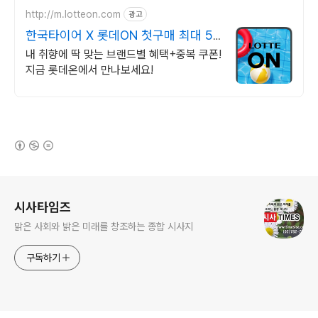
http://m.lotteon.com
광고
한국타이어 X 롯데ON 첫구매 최대 5
천원 혜택!
내 취향에 딱 맞는 브랜드별 혜택+중복 쿠폰!
지금 롯데온에서 만나보세요!
(새창열림)
로그 정보
시사타임즈
맑은 사회와 밝은 미래를 창조하는 종합 시사지
구독하기