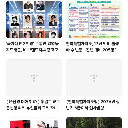
가구가 침..
‘국가대표 3인방’ 손흥민·임영웅·
전북특별자치도, 12년 만의 출생
지드래곤, K-브랜드지수 광고모델
아 수 반등…전년 대비 205명(+
부문 최상위권 경쟁
3.06%) 늘어나
[ 문선명 대해부 ② ] 통일교 교주
[전북특별자치도청] 2026년 상
문선명 씨의 부인들과 그의 자녀들
반기 6급이하 인사발령
은…