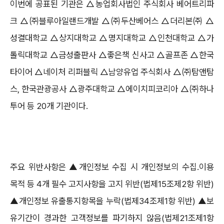
이번에 공표된 기관은 △농업회사법인 주식회사 베어트리파
크 △㈜블루아일랜드개발 △㈜두산베어스 △더리본㈜ △
성결대학교 △상지대학교 △명지대학교 △인천대학교 △가
톨릭대학교 △금성출판사 △좋은책 신사고 △골프존 △한국
타이어 △네이처 리퍼블릭 △남양유업 주식회사 △㈜탐앤탐
스, 한국관광공사 △광주대학교 △에이치피코리아 △㈜하나
투어 등 20개 기관이다.
주요 위반사항은 ▲개인정보 수집 시 개인정보의 수집․이용
목적 등 4개 필수 고지사항을 고지 위반(법제15조제2항 위반)
▲개인정보 유출통지항목을 누락(법제34조제1항 위반) ▲보
유기간이 경과한 고객정보를 파기하지 않음(법제21조제1항