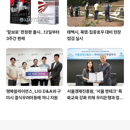
‘말보로’ 한정판 출시…12일부터
태백시, 폭염·집중호우 대비 현장
3주간 판매
점검 실시
행복얼라이언스, LIG D&A와 구
서울경제진흥원, ‘서울 영테크’ 특
미시 결식우려아동에 끼니 지원
화교육 강화 위해 우리은행과 업무
협약 체결
의안내