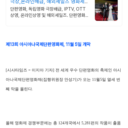
극장,온라인배급, 해외세일즈 영화제출
품 통합 무료대행
단편영화, 독립영화 극장배급, IPTV, OTT
상영, 온라인상영 및 해외세일즈. 단편영화를
옴니버스로 묶어, 극장배급, 온라인배급과 해
외세일즈 지원.
제13회 아시아나국제단편영화제, 11월 5일 개막
[시사타임즈 = 이지아 기자] 전 세계 우수 단편영화의 축제인 아시
아나국제단편영화제(집행위원장 안성기)가 오는 11월5일 열세 번
째 막을 올린다.
올해 영화제 경쟁부문에는 총 124개국에서 5,281편의 작품이 출품