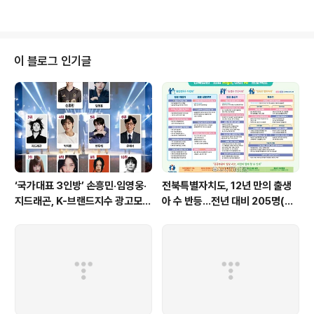
화제 한국경쟁부문에서 수상한 한국 픽션단편영화 5편이 상영된다. 이번 상영
은 “부산국제단편영화제 칼파니자르와 만나다 (BISFF Meets Kalpanirjha
r)”라는 특별전으로 이루어진다. 상영작으로는 2014년 넥스트제너레이션상과
연기상을 수상한 윤가은 감독의 , 부산시네필어워드를 수상한 구교환 감독의 ,
이 블로그 인기글
2015년 최우수작품상을 수상한 이상아..
‘국가대표 3인방’ 손흥민·임영웅·
전북특별자치도, 12년 만의 출생
지드래곤, K-브랜드지수 광고모델
아 수 반등…전년 대비 205명(+
부문 최상위권 경쟁
3.06%) 늘어나