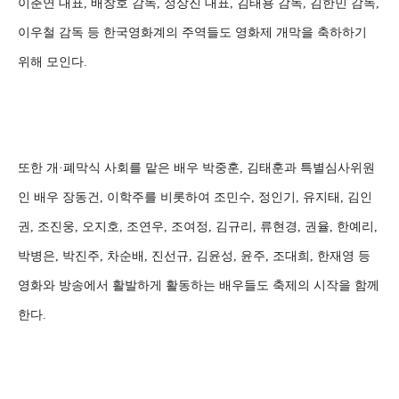
이춘연 대표, 배창호 감독, 정상진 대표, 김태용 감독, 김한민 감독,
이우철 감독 등 한국영화계의 주역들도 영화제 개막을 축하하기
위해 모인다.
또한 개·폐막식 사회를 맡은 배우 박중훈, 김태훈과 특별심사위원
인 배우 장동건, 이학주를 비롯하여 조민수, 정인기, 유지태, 김인
권, 조진웅, 오지호, 조연우, 조여정, 김규리, 류현경, 권율, 한예리,
박병은, 박진주, 차순배, 진선규, 김윤성, 윤주, 조대희, 한재영 등
영화와 방송에서 활발하게 활동하는 배우들도 축제의 시작을 함께
한다.