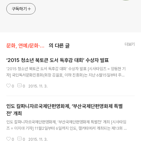
구독하기
더보기
문화, 연예/문화·일반연애
의 다른 글
‘2015 청소년 북토큰 도서 독후감 대회’ 수상자 발표
글 내용
‘2015 청소년 북토큰 도서 독후감 대회’ 수상자 발표 [시사타임즈 = 양동현 기
자] 국민독서문화진흥회(회장 김을호, 이하 진흥회)는 지난 6월15일부터 주관
하고 있는 ‘2015 청소년 북토큰 도서 독후감 대회’ 부분별 수상자를 3일 발표
0
0
2015. 11. 3.
했다. 2015 청소년 북토큰 도서 독후감 대회(이하 독후감 대회)는 문화체육관
광부(장관 김종덕)와 한국출판문화산업진흥원(원장 이재호)이 주최하고 (사)한
국서점조합연합회(회장 박대춘)가 후원하는 대회로 성장기 아동·청소년의 책에
인도 칼파니자르국제단편영화제, ‘부산국제단편영화제 특별
대한 관심과 미래 출판 수요 창출을 위해 3년째 진행되고 있는 독후감 대회이
다. 108일간 진행된 이번 독후감 대회에는 5,414명(초등부 2,288명, 중등부
전’ 개최
글 내용
3,126명)이 응시했다. 이번 대회의 수상자는 개인부분 총 132명이 선정되었으
인도 칼파니자르국제단편영화제, ‘부산국제단편영화제 특별전’ 개최 [시사타임
며..
즈 = 이지아 기자] 11월2일부터 6일까지 인도, 캘커타에서 개최되는 제13회 칼
파니자르국제단편영화제 (13th kalpanirjar International Short Fiction Fi
0
0
2015. 11. 3.
lm Festival, www.kalpanirjhar.com)에서 2014-2015년 부산국제단편영