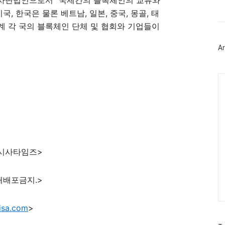
사단법인으로서 “국제간의 블록체인의 교류와
북
트
, 한국은 물론 베트남, 일본, 중국, 몽골, 태
위
세계 각 국의 블록체인 단체 및 협회와 기업들이
터
플
러
Ar
그
인
Ca
 시사타임즈>
재배포금지.>
isa.com
>