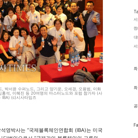
T
서
캠
대
서
최
최
근
글
과
인
최
 박서윤 수퍼노드, 그리고 양기운, 오세경, 오용범, 이화
기
 김홍석, 이혜진 등 20여명의 마스터노드와 포럼 참가자 (사
글
 IBA) (c)시사타임즈
공
페
F
이
장석영박사는 “국제블록체인연합회 (IBA)는 미국
스