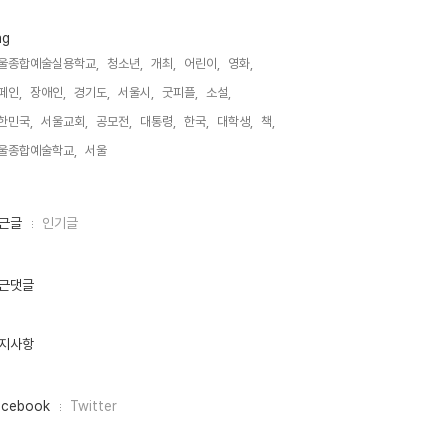
ag
울종합예술실용학교,
청소년,
개최,
어린이,
영화,
페인,
장애인,
경기도,
서울시,
굿피플,
소설,
한민국,
서울교회,
공모전,
대통령,
한국,
대학생,
책,
울종합예술학교,
서울,
근글
인기글
근댓글
지사항
acebook
Twitter