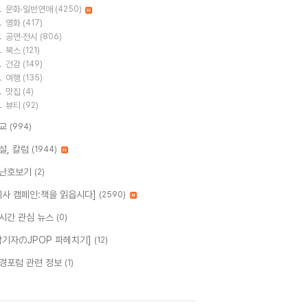
문화·일반연애
(4250)
영화
(417)
공연·전시
(806)
북스
(121)
건강
(149)
여행
(135)
맛집
(4)
뷰티
(92)
교
(994)
설, 칼럼
(1944)
난호보기
(2)
시사 캠페인:책을 읽읍시다]
(2590)
시간 관심 뉴스
(0)
탁기자のJPOP 파헤치기]
(12)
경포럼 관련 정보
(1)