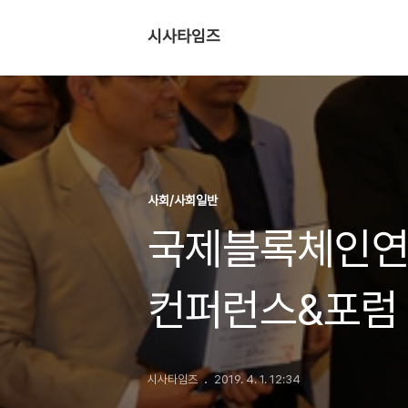
시사타임즈
사회/사회일반
국제블록체인연
컨퍼런스&포럼
자격수여”
시사타임즈
2019. 4. 1. 12:34