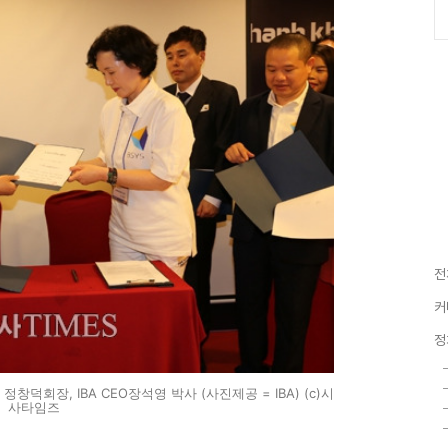
전
커
정
덕회장, IBA CEO장석영 박사 (사진제공 = IBA) (c)시
사타임즈