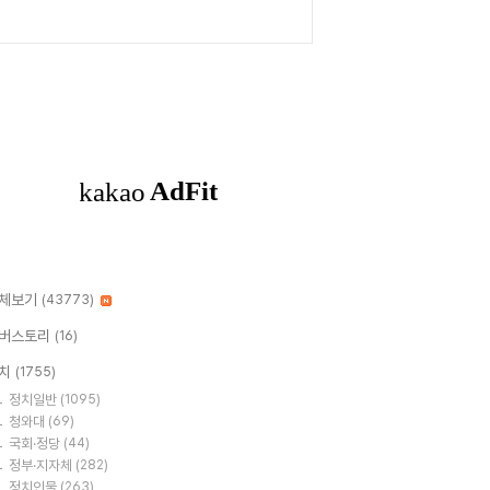
체보기
(43773)
버스토리
(16)
치
(1755)
정치일반
(1095)
청와대
(69)
국회·정당
(44)
정부·지자체
(282)
정치인물
(263)