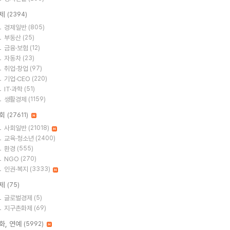
제
(2394)
경제일반
(805)
부동산
(25)
금융·보험
(12)
자동차
(23)
취업·창업
(97)
기업·CEO
(220)
IT·과학
(51)
생활경제
(1159)
회
(27611)
사회일반
(21018)
교육·청소년
(2400)
환경
(555)
NGO
(270)
인권·복지
(3333)
제
(75)
글로벌경제
(5)
지구촌화제
(69)
화, 연예
(5992)