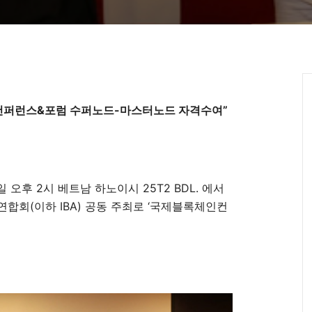
컨퍼런스&포럼 수퍼노드-마스터노드 자격수여”
 오후 2시 베트남 하노이시 25T2 BDL. 에서
회(이하 IBA) 공동 주최로 ‘국제블록체인컨