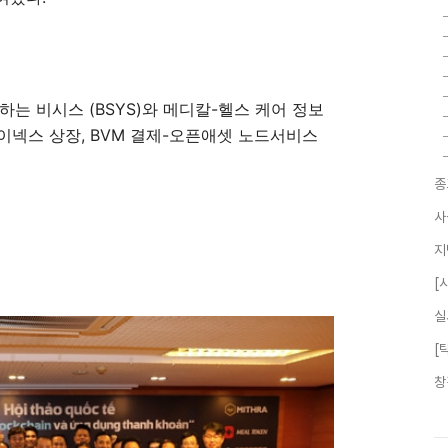
는 비시스 (BSYS)와 메디칼-헬스 케어 정보
파이넥스 상장, BVM 결제-오픈애셋 노드서비스
종
사
지
[
실
[
창