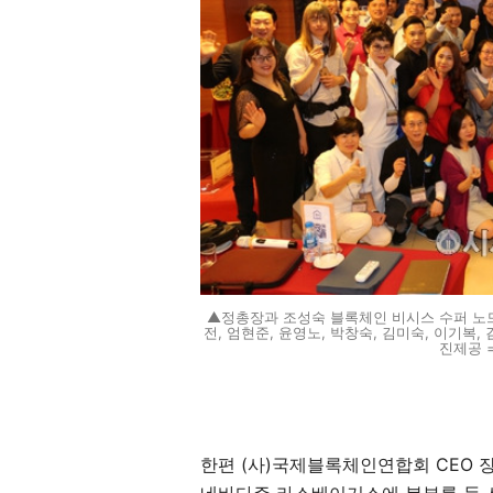
▲정총장과 조성숙 블록체인 비시스 수퍼 노드,
전, 엄현준, 윤영노, 박창숙, 김미숙, 이기복,
진제공 =
한편 (사)국제블록체인연합회 CEO 