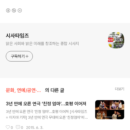
(새창열림)
로그 정보
시사타임즈
맑은 사회와 밝은 미래를 창조하는 종합 시사지
구독하기
더보기
문화, 연예/공연·전시
의 다른 글
3년 만에 오른 연극 ‘친정 엄마’…호평 이어져
글 내용
3년 만에 오른 연극 ‘친정 엄마’…호평 이어져 [시사타임즈
= 이지아 기자] 3년 만에 연극 무대에 오른 ‘친정엄마’에 대
한 관객들의 호평이 끊이지 않고 있다. 지난 5월30일 김수
0
0
2015. 6. 3.
로 프로젝트 11탄으로 돌아온 고혜정 작가의 연극 ‘친정엄