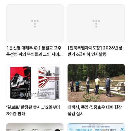
부문 최상위권 경쟁
3.06%) 늘어나
[ 문선명 대해부 ② ] 통일교 교주
[전북특별자치도청] 2026년 상
문선명 씨의 부인들과 그의 자녀들
반기 6급이하 인사발령
은…
‘말보로’ 한정판 출시…12일부터
태백시, 폭염·집중호우 대비 현장
3주간 판매
점검 실시