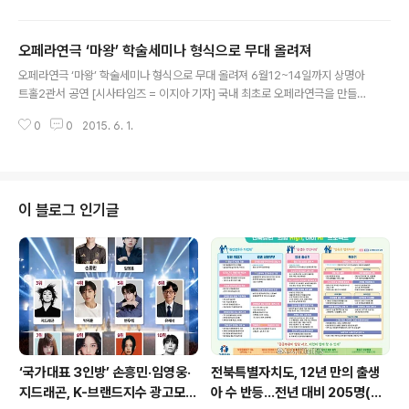
마’가 대학로 예술마당에서 개막했다. 개막 후 일주일이 채
지나지 않은 6월3일을 기준으로, 공연 티켓 예매 사이트에
오페라연극 ‘마왕’ 학술세미나 형식으로 무대 올려져
는 별 다섯 개로도 모자랄 만큼 감동적이라는 내용의 리뷰
글 내용
가 속속 올라오고 있고, 평점 역시 9.7로 최고의 반응을 얻
오페라연극 ‘마왕’ 학술세미나 형식으로 무대 올려져 6월12~14일까지 상명아
어내고 있다. ▲연극 ‘친정엄마’ 공연 스틸컷 ⒞시사타임즈
트홀2관서 공연 [시사타임즈 = 이지아 기자] 국내 최초로 오페라연극을 만들며
연극 ‘친정엄마’는 특별할 것 없어 보이는 엄마와 딸의 이야
새로운 센세이션을 일으킨 오페라연극 제작팀이 학술세미나형식의 공연으로 오
기를 다루고 있지만 그 내용 속 디테일한 연기와 대사 하나
0
0
2015. 6. 1.
페라연극 을 선보인다. 크리에이티브필(연출 이주아)의 오페라연극 시리즈는 그
하나가 관객들의 마음을 움직이고 있다. “부모님께 효도하
동안 오페라연극 ‘맥베스’를 지난해 4월, 구로아트밸리예술극장에서 선보인 이
지 못함에..
후로 같은 해 5월, 제13회 의정부국제음악극축제에서 ‘음악극어워드’에서 우수
상을 수상하였다. 또한 11월 수원문재단의 ‘A·P·P·A Project’에 선정되면서 오
페라연극 ‘겨울 나그네’를 선보인바 있다. 오페라연극 은 ‘오페라연극’시리즈에
이 블로그 인기글
서 그동안 보여주었던 ‘오페라가수 – 배우의 균형’ ‘오페라가수 –배우 – 무용
수’에서 벗어..
‘국가대표 3인방’ 손흥민·임영웅·
전북특별자치도, 12년 만의 출생
지드래곤, K-브랜드지수 광고모델
아 수 반등…전년 대비 205명(+