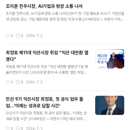
시을)은 국가 또는 지방자치단체가 경로당 운영에 필요한
조지훈 전주시장, AI기업과 현장 소통 나서
비용을 보조할 수 있도록 하는 「노인복지법」 일부개정법률
글 내용
조지훈 전주시장, AI기업과 현장 소통 나서민선9기 첫 기업 행보로 AI·ICT 기업인들
안을 대표발의했다고 밝혔다. 경로당은 전국에 약 6만 9천
과 간담회 갖고, 기업 애로사항 청취 및 현장 의견 수렴 [시사타임즈 = 박현석 기자]
여 개소가 운영되고 있는 대표적인 노인여가복지시설이다.
조지훈 전주시장이 피지컬AI 등 미래 신산업으로 각광 받는 AI·ICT 기업인들의 목소
고령화가 심화되면서 경로당의 역할도 단순한 여가공간을
리를 청취하는 것으로 민선9기 첫 기업 현장 행정에 나섰다. 조지훈 시장은 2일 전주
넘어 어르신들의 안부를 확인하고 일상을 살피는 돌봄 공
작성시간
0
0
2026. 7. 2.
정보문화산업진흥원에서 전주지역 AI·ICT 기업 대표 및 임직원들과 간담회를 갖고,
간으로 확대되고 있다. 그러나 현행법은 국가 또는 지방자
기업 현장의 애로사항과 정책 제안을 청취했다. 조 시장은 이어 지역 피지컬AI 전문
치단체가 경로당에 대해 양곡구입비와 냉·..
기업인 ㈜텔로스(대표 황큰별)를 방문해 기업 현황을 살펴보고, 다기종 로봇 통합관
최정호 제11대 익산시장 취임 “익산 대전환 열
제 플랫폼 시연을 참관하며 산업 현장의 생생한 목소리에 귀를 기울였다. 이번 기업
겠다”
현장 방문은 민선9기 시민과 기업의 목..
글 내용
최정호 제11대 익산시장 취임 “익산 대전환 열겠다”1일 예
술의전당서 시민 1,000여 명 참석 속 소통형 '열린 취임식'
성황리 개최 - [시사타임즈 = 박현석 기자] 민선 9기 익산
작성시간
0
0
2026. 7. 2.
시정을 이끌어갈 최정호 익산시장이 '익산 대전환'을 향한
담대한 여정의 첫발을 힘차게 내디뎠다. 익산시는 1일 익산
예술의전당 대공연장에서 시민과 각계각층 내외 귀빈, 공
민선 9기 익산시장 최정호, 첫 공식 업무 돌
직자 등 1,000여 명이 참석한 가운데 최정호 제11대 익산
입…‘이제는 성과로 답할 시간’
시장 취임식을 개최했다. 이번 취임식은 권위적이고 형식
글 내용
적인 틀에서 과감히 벗어나, 시민들이 주인공으로 함께 참
민선 9기 익산시장 최정호, 첫 공식 업무 돌입…‘이제는 성
여하고 소통하는 열린 취임식 형태로 진행돼 눈길을 끌었
과로 답할 시간’ [시사타임즈 = 박현석 기자] 여러 어려움
다. 행사는 시립풍물단의 식전 공연을 시작으로 국민의례,
을 딛고 민선 9기 익산시장에 당선된 최정호 시장이 1일 첫
작성시간
0
0
2026. 7. 1.