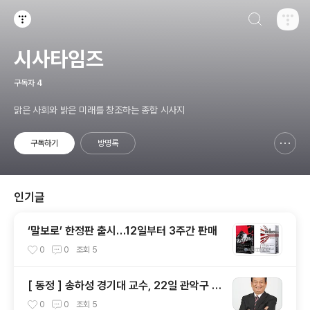
검색하기
티스토리
시사타임즈
구독자
4
맑은 사회와 밝은 미래를 창조하는 종합 시사지
구독하기
방명록
신고하기 레이어
열기
인기글
‘말보로’ 한정판 출시…12일부터 3주간 판매
0
0
조회
5
[ 동정 ] 송하성 경기대 교수, 22일 관악구 공
유촉진위원회 참석
0
0
조회
5