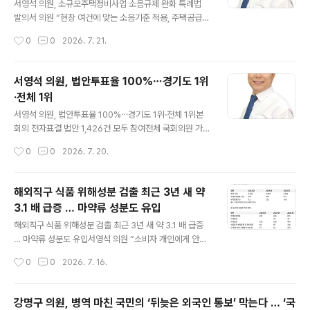
던 일을 계속 끌고 가는 것은 지역과 시민께도 도움이 되지
서영석 의원, 소규모주택정비사업 소음규제 완화 특례법
않는다고 판단했다”며 “대화에 응해 준 김영일 의원께 감
발의서 의원 “현장 여건에 맞는 소음기준 적용, 주택공급과
사드린다”고 밝혔다. 이에 김영일 의원도 화답하며 “의회
주거환경 두 마리 토끼 잡아야” [시사타임즈 = 탁경선 기
작성시간
0
0
2026. 7. 21.
와 집행부가 시민을 위해 함께 일할 수 있도록 협력해 나가
자] 국회 보건복지위원회 서영석 의원(더불어민주당, 부천
겠다”고 말했다. 두..
시 갑)은 21일, 가로주택정비사업 등 소규모주택정비사업
의 건축규제 완화 특례에 소음방지대책 수립기준을 추가하
서영석 의원, 법안투표율 100%⋯경기도 1위
는 내용의 「빈집 및 소규모주택 정비에 관한 특례법 일부개
·전체 1위
정법률안」(이하 개정안)을 대표 발의한다고 밝혔다. 가로주
글 내용
택정비사업은 노후·저층 주거지가 밀집한 좁은 블록 단위
서영석 의원, 법안투표율 100%⋯경기도 1위·전체 1위본
로 추진되는 대표적인 소규모주택정비사업으로, 정비구역
회의 전자표결 법안 1,426건 모두 참여전체 국회의원 가운
면적이 작고 사업구역이 협소한 것이 특징이다. 현행법상
데 100% 달성은 2명서영석 의원 “책임 있는 표결 참여는
작성시간
0
0
2026. 7. 20.
소규모주택정비사업 시행자는 입주민을 소음으로부터 보
국민의 신뢰를 얻는 출발점” [시사타임즈 = 탁경선 기자]
호할 최소기준을 준수해야 한다. 그러나 현실적으로..
더불어민주당 서영석 국회의원(경기 부천시갑)이 제22대
국회 전반기 법안투표율 100%를 기록하며 경기도 국회의
해외직구 식품 위해성분 검출 최근 3년 새 약
원 중 1위이자 전체 1위에 올랐다. 법률소비자연맹이 20일
3.1 배 급증 … 마약류 성분도 유입
발표한 「제22대 국회의원 전반기 의정활동 성적발표」에 따
글 내용
르면, 서영석 의원은 제22대 국회 전반기 본회의에서 전자
해외직구 식품 위해성분 검출 최근 3년 새 약 3.1 배 급증
표결이 실시된 총 1,426건의 법안 표결에 모두 참여했다.
… 마약류 성분도 유입서영석 의원 “소비자 개인에게 안전
전체 국회의원 가운데 법안투표율 100%를 기록한 의원은
책임 맡길 문제 아냐 … 해외 유입부터 유통까지 정부가 빈
작성시간
0
0
2026. 7. 16.
2명이다. 이번 조사에서 국회의원 271명(1년 이상 활동의
틈없이 관리해야” [시사타임즈 = 박속심 기자] 최근 해외
원)의 평..
온라인 쇼핑몰을 통한 건강기능식품 구매가 늘어나면서 국
내 반입이 차단된 위해성분이 포함된 해외직구 식품의 유
강명구 의원, 병역 마친 국민의 ‘뒤늦은 외국인 통보’ 막는다 … ‘국
입 우려도 함께 커지고 있다. 특히 소비자들이 자주 찾는 해