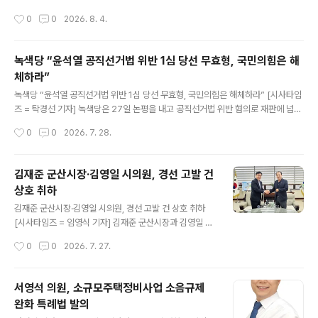
이석 없이 꽉 찬 청중들…“18년 수련. 준비된 국정 역량에
작성시간
0
0
2026. 8. 4.
뜨거운 호응” [시사타임즈 = 김동진 기자] 연일 이어지는
폭염과 여름 휴가철 피크기간 이라는 조건도 전북 도민과
더불어민주당 당원들의 열기를 막아서지 못했다. 더불어민
녹색당 “윤석열 공직선거법 위반 1심 당선 무효형, 국민의힘은 해
주당 당대표 선거에 출마한 김민석 후보가 전북 전주를 찾
체하라”
은 가운데, 정견발표회가 열린 전주대학교 슈퍼스타홀은
글 내용
행사 시작 한참 전부터 몰려든 수많은 청중과 지지자들로
녹색당 “윤석열 공직선거법 위반 1심 당선 무효형, 국민의힘은 해체하라” [시사타임
인산인해를 이뤘다. 점심 무렵부터 몰려든 인파 객석 꽉 채
즈 = 탁경선 기자] 녹색당은 27일 논평을 내고 공직선거법 위반 혐의로 재판에 넘겨
운 전북의 당심 이날 행사는 오후 1시 30분 시작 예정이었
진 윤석열이 오늘 1심에서 징역 1년6개월에 집행유예 3년을 선고받은 것과 관련해
작성시간
0
0
2026. 7. 28.
으나, 낮 12시를 넘기면서부터 전주대 슈퍼스타홀 객석은
“대통령 당선 자체가 무효가 된 윤석열은 시민 앞에 석고대죄해야 한다”고 밝혔다.
수많은 인파로 가득 들어차기 시작..
녹색당은 “대통령 당선 무효형이다. 재판부는 윤우진 전 용산세무서장 관련 발언과
건진법사 관련 발언 모두를 허위사실 공표에 해당한다고 봤다”면서 “대법원에서 확
김재준 군산시장·김영일 시의원, 경선 고발 건
정된다면, 국민의힘은 선관위에서 보전받은 대선 비용 397억 원을 전액 반환해야 한
상호 취하
다”고 밝혔다. 그러면서 “공직 후보자가 유권자를 상대로 허위사실을 말하는 것은 중
글 내용
대한 범죄이다”며 “그중에서도 대통령 선거에서 대선 후보..
김재준 군산시장·김영일 시의원, 경선 고발 건 상호 취하
[시사타임즈 = 임영식 기자] 김재준 군산시장과 김영일 군
산시의원이 지난 민주당 군산시장 경선 과정에서 서로 제
작성시간
0
0
2026. 7. 27.
기했던 고발 건을 모두 취하했다. 김재준 시장과 김영일 의
원은 지난 22일 대화를 통해 서로의 입장을 확인하고, 법
적 절차를 더 이상 이어가지 않기로 뜻을 모았다. 이에 따라
서영석 의원, 소규모주택정비사업 소음규제
24일 군산경찰서에 각각 취하서를 제출했다. 어떠한 조건
완화 특례법 발의
도 달지 않은 취하다. 김재준 시장은 “경선 과정에서 있었
글 내용