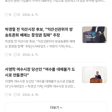
료전지 관련 기업들이 지역의 대표적인 기업으로 성장하고 더 많은 투자와 일자리로
께 고민하는 자리로 마련됐다. 보고회는 12일부터 ..
지역사회에 기여할 수 있도록 챙길 것” [시사타임즈 = 박속심 기자] 강명구 국회의원
(국민의힘, 구미시을 )은 12 월11일 오전 국회 소통관에서 김소희·김용태 의원과 함
작성시간
0
0
2026. 6. 11.
께 일반수소발전시장 축소 규탄 공동 기자회견을 연 데 이어, 구미 소재 수소연료전
지 기업들과 합동 기자회견을 갖고 정부에 수소발전 입찰시장 물량 축소 재검토를 촉
구했다. 정부는 최근 일반수소발전시장 물량을 기존 연간 1,300GWh에서 930G
박경철 전 익산시장 후보, “익산선관위의 방
Wh 로 축소하는 고시를 발표한 바 있다. 강명구 의원은 공동 기자회견에서 “지금 세
송토론회 배제는 참정권 침해” 주장
계는 폭발적으로 늘어나는 AI 데이터센터 전력을 확..
글 내용
박경철 전 익산시장 후보, “익산선관위의 방송토론회 배제
는 참정권 침해” 주장[시사타임즈 = 박현석 기자] 무소속
으로 익산시장 선거에 출마했던 박경철 후보가 익산시선거
작성시간
0
0
2026. 6. 11.
관리위원회의 방송토론회 참석 배제 결정에 대해 강하게
반발하며 진상조사와 책임자 문책을 촉구했다. 박 후보는
8일 발표한 입장문에서 익산선관위가 자신을 MBC 방송
서영학 여수시장 당선인 “여수를 대체불가 도
토론회에 참석하지 못하도록 한 것은 법적 근거가 없는 자
시로 만들겠다”
의적 결정이며, 후보자의 정치활동과 시민의 알 권리를 침
글 내용
해한 행위라고 주장했다. 그는 특히 이번 결정으로 정당 후
서영학 여수시장 당선인 “여수를 대체불가 도시로 만들겠
보들은 유권자들에게 자신을 알릴 기회를 얻은 반면, 무소
다”[시사타임즈 = 탁경선 기자] 서영학 여수시장 당선인이
속 후보인 자신은 선거 과정에서 치명적인 불이익을 받았
8일 오전 11시 여수시청 회의실에서 열린 제9회 전국동시
작성시간
0
0
2026. 6. 10.
다고 강조했다. 또한 헌법이 보장하는 선거 기회 균등 원칙
지방선거 당선증 교부식에서 당선증을 교부받고 “여수를
과 국민의 참정권이 훼손됐다고 주장하며 선관위..
대체불가한 도시로 도약시키겠다”고 밝혔다. 이날 교부식
에는 이태우 여수시선거관리위원장(광주지방법원 순천지
더보기
원 부장판사)과 서영학 여수시장 당선인을 비롯한 당선인