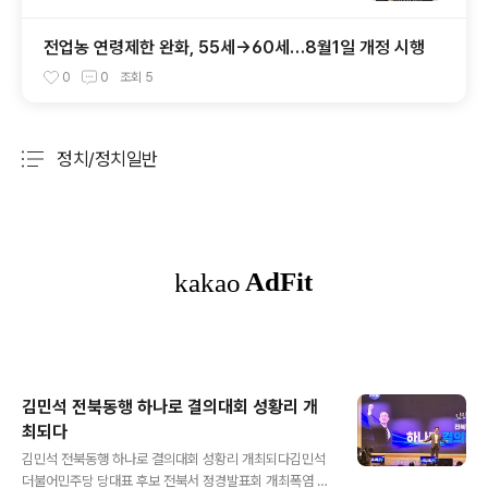
전업농 연령제한 완화, 55세→60세…8월1일 개정 시행
0
0
조회
5
정치/정치일반
분류 전체보기
주요 글 목록
김민석 전북동행 하나로 결의대회 성황리 개
최되다
글 내용
김민석 전북동행 하나로 결의대회 성황리 개최되다김민석
더불어민주당 당대표 후보 전북서 정경발표회 개최폭염 속