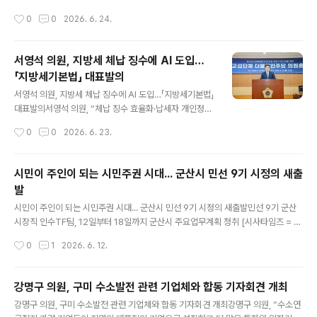
가 중지된 자가 다른 급여 또는 중지된 급여의 수급자격을
65%, 원격진료 5년 새 83% 급증서영석 의원, “치료 없
작성시간
0
0
2026. 6. 24.
새로 충족하게 되더라도 이를 적시에 안내받지 못해 필요
는 수용이 또다른 범죄 만들어…형집행법 개정 추진” [시사
한 급여를 신청하지 못하는 사례가 반..
타임즈 = 박속심 기자] 국회 보건복지위원회 서영석 의원
(더불어민주당, 부천시갑) 이 법무부로부터 제출받은 자료
서영석 의원, 지방세 체납 징수에 AI 도입…
에 따르면, 올해 6월 기준 전국 교정시설 내 정신질환 수용
「지방세기본법」 대표발의
자는 6,571명으로 10년 전 (2016년, 3,296 명) 대비 약
글 내용
2배로 늘었다. 그러나 이들을 전담하는 정신건강의학과 전
서영석 의원, 지방세 체납 징수에 AI 도입…「지방세기본법」
문의가 상주하는 시설은 전국 54개 교정시설 가운데 진주
대표발의서영석 의원, “체납 징수 효율화·납세자 개인정보
교도소 단 1 곳뿐이며, 서울동부구치소 파견 인원을 포함해
보호 동시에 실현할 것” [시사타임즈 = 탁경선 기자] 국회
작성시간
0
0
2026. 6. 23.
도 전국 총 4 명에 불과한 것으로 나타났다. 정신질환 수용
보건복지위원회 소속 서영석 의원(더불어민주당, 부천시
자가 ..
갑)은 22일, 지방세 체납 관리에 인공지능(AI) 등 지능형
정보기술을 활용할 수 있는 근거를 담은 「지방세기본법 일
시민이 주인이 되는 시민주권 시대... 군산시 민선 9기 시정의 새출
부개정법률안」을 대표 발의했다. 현행법은 지방세 업무의
발
효율성과 납세자 편의를 위해 정보통신망 등을 구축·운영
글 내용
하고 있다. 그러나 체납이 발생하는 원인이 점차 복잡해지
시민이 주인이 되는 시민주권 시대... 군산시 민선 9기 시정의 새출발민선 9기 군산
면서 전산 처리·사후적 체납처분 위주의 기존 시스템만으
시장직 인수TF팀, 12일부터 18일까지 군산시 주요업무계획 청취 [시사타임즈 = 임
로는 선제적이고 효율적인 체납 관리에 한계가 있다는 지
영식 기자] 민선 9기 군산시장직 인수TF팀(총괄팀장 : 김재준 군산시장 당선인)이
작성시간
0
1
2026. 6. 12.
적이 제기되고 있다. 서영석 의원의 개정안은 지방자치단
'주요업무계획 보고회'를 시작으로, 민선 9기 성공적인 출범과 시정 운영 방향 구체
체의 장 또는 지방세조합장이 체납 ..
화를 위한 본격적인 활동에 들어간다. 이번 보고회는 김재준 군산시장 당선인의 시정
철학과 정책 구상을 공유하고, 민선 9기의 안정적인 출범을 준비하기 위한 인수TF
강명구 의원, 구미 수소발전 관련 기업체와 합동 기자회견 개최
팀 활동의 핵심 과정으로, 단순한 업무보고를 넘어 부서별 주요 현안과 핵심 사업을
글 내용
강명구 의원, 구미 수소발전 관련 기업체와 합동 기자회견 개최강명구 의원, “수소연
공유하고, 시민이 주인이 되는 시민주권 시대 실현을 위한 정책방향과 실천방안을 함