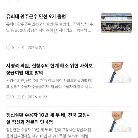
시민들의 생생한 목소리를 담은 영상 상영, 취임 선서, 취임
공식 업무를 시작하며 본격적인 시정 운영에 들어갔다. 오
사, 축하 공연 ..
늘 취임식을 마치면 선거 과정과 당선 이후 인수위원회 활
동 기간 동안 익산의 현안과 미래 발전 방향을 구상해 왔다
유희태 완주군수 민선 9기 출범
면, 이제부터는 이를 정책으로 실현하고 가시적인 성과를
글 내용
유희태 완주군수 민선 9기 출범1일 출범식… 각계 인사, 주
만들어야 하는 실전의 시간이 시작된 것이다. 최 시장 앞에
민 등 600여 명 참석 취임 축하 [시사타임즈 = 박현석 기
는 해결해야 할 과제가 적지 않다. 지역경제 활성화와 일자
자] 제47대 유희태 완주군수가 민선 9기의 힘찬 닻을 올리
리 창출, 인구 감소 대응, 청년 정착 기반 마련, 원도심 활성
고 ‘행복경제도시 완주 대도약’을 위한 본격적인 여정에 돌
화, 기업 유치, 시민 생활환경 개선 등 익산시가 안고 있는
작성시간
0
0
2026. 7. 1.
입했다. 1일 완주군은 문화예술회관에서 완주군의회 군의
현안들이 산적해 있다. 여기에 지역 갈등을 조정하고 시민
원들을 비롯해 강남훈 기본사회위원회 부위원장, 양오봉
통합을 이루는 ..
전북대학교 총장, 류두현 전주대학교 총장, 윤여일 한국전
서영석 의원, 신청주의 한계 해소 위한 사회보
력공사 전북본부장, 김재오 한국전력공사 중부건설본부장
장급여법 대표 발의
등 학계, 경제계, 언론계, 유관기관의 주요 인사와 지역 주
글 내용
민 등 600여 명이 참석한 가운데 ‘제47대 유희태 완주군
서영석 의원, 신청주의 한계 해소 위한 사회보장급여법 대
수 민선 9기 출범식’을 열었다. 이날 출범식은 정문에서 군
표 발의기수급자·수급중지자, 새 급여 수급자격 충족 시 정
민들을 맞이하는 ‘맞이 악수 인사’를 시작으로 취임선서, 민
부가 먼저 확인·안내 [시사타임즈 = 박속심 기자] 국회 보
작성시간
0
0
2026. 6. 26.
선 9기 청사진 발표..
건복지위원회 서영석 의원(더불어민주당, 경기 부천시갑)
은 26일, 기수급자 및 수급중지자에 대한 급여자격 정기
확인 체계를 마련하는 「사회보장급여의 이용·제공 및 수급
정신질환 수용자 10년 새 두 배, 전국 교정시
권자 발굴에 관한 법률 일부개정법률안」 을 대표 발의했다
설 정신과 전문의 단 4명
고 밝혔다 . 현행법은 맞춤형 급여 안내 제도를 운영하고 있
글 내용
으나, 그 대상이 새로이 신청하는 자로 한정되어 있다 . 이
정신질환 수용자 10년 새 두 배, 전국 교정시설 정신과 전
로 인해 이미 사회보장급여를 받고 있는 기수급자나 급여
문의 단 4명자살 사고 10년 새 2배·폭행 74%↑…재범률