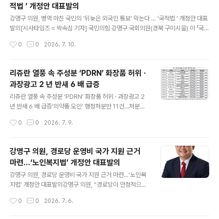
적법 ’ 개정안 대표발의
외직구 제품에서 의약성분과 마약류 성분이 잇따라 검출되
글 내용
면서 소비자 안전을 위협하는 심각한 요인으로 떠올랐다.
강명구 의원, 병역 마친 국민의 ‘뒤늦은 외국인 통보’ 막는다 … ‘국적법 ’ 개정안 대표
국회 보건복지위원회 더불어민주당 서영석 의원 (부천시
발의[시사타임즈 = 박속심 기자] 국민의힘 강명구 국회의원(경북 구미시을) 이 「국적
갑) 이 식품의약품안전처로부터 제출받은 자료에 따르면
법」 일부개정법률안을 대표 발의했다. 국제 결혼 가정에서 태어난 자녀가 부모의 외
작성시간
0
0
2026. 7. 10.
해외직구 식품 위해성분 검출 건수는 2023년 281건에서
국 국적을 승계받는 과정에서 본인 의사와 무관하게 대한민국 국적이 상실되는 문제
2024년 344건, 2025년 ..
를 해결하기 위한 법안이다. 현행 국적법은 우리 국민이 자진해 외국 국적을 취득한
경우 대한민국 국적을 자동으로 상실하도록 규정하고 있다. 그러나 호주 등 일부 국
리쥬란 열풍 속 주성분 ‘PDRN’ 화장품 허위 ·
가는 부모의 국적이 자동으로 승계되지 않고, 부모 국가의 국적을 취득하기 위해 별
과장광고 2 년 반새 6 배 급증
도의 신청 절차를 거치고 있다. 이로 인해 한국에서 태어나고 자라 군 복무까지 마친
글 내용
다문화가정 자녀들이 부모 국가의 국적을 신청했다는 이..
리쥬란 열풍 속 주성분 ‘PDRN’ 화장품 허위 · 과장광고 2
년 반새 6 배 급증‘의약품 오인’ 행정처분만 11건…처분은
대부분 업무정지 3~4 개월에 그쳐서영석 의원, “화장품을
작성시간
0
0
2026. 7. 9.
의약품처럼 광고하는 소비자 기만행위, 관리·감독 강화해
야” [시사타임즈 = 박속심 기자] 최근 콜라겐 생성과 피부
밀도 개선을 겨냥한 ‘재생형’ 스킨부스터가 인기를 끌면서
강명구 의원, 경로당 운영비 국가 지원 근거
같은 성분명을 내세운 화장품 유행도 잇따르고 있다 . 대표
마련…‘노인복지법’ 개정안 대표발의
제품인 리쥬란은 연어 DNA 유래 PN( 폴리뉴클레오타이
글 내용
드 ) 성분으로 손상된 피부 세포 재생을 돕는다고 알려져있
강명구 의원, 경로당 운영비 국가 지원 근거 마련…‘노인복
다 . 국회 보건복지위원회 더불어민주당 간사 서영석 의원
지법’ 개정안 대표발의강명구 의원, “경로당이 안정적으로
(부천시 갑) 의원이 식품의약품안전처로부터 제출받은 자
운영되어야 어르신들의 일상도 든든하게 지켜질 수 있어…
작성시간
0
0
2026. 7. 6.
료에 따르면, PDRN 성분을 화장품 표시·광고에 사용한 업
어르신 복지 증진 위한 입법에 계속 최선 다할 것” [시사타
체 점검 결과 ..
임즈 = 탁경선 기자] 국민의힘 강명구 국회의원(경북 구미